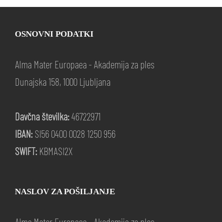
OSNOVNI PODATKI
Alma Mater Europaea - Akademija za ples
Dunajska 158, 1000 Ljubljana
Davčna številka:
46722971
IBAN:
SI56 0400 0028 1250 956
SWIFT:
KBMASI2X
NASLOV ZA POŠILJANJE
Alma Mater Europaea - Akademija za ples