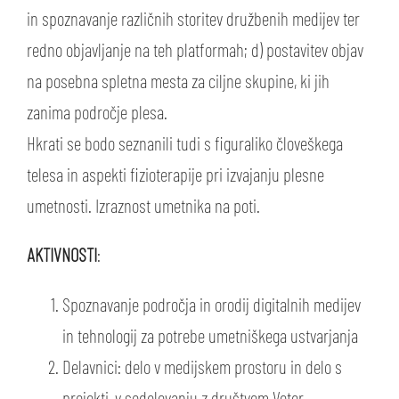
in spoznavanje različnih storitev družbenih medijev ter
redno objavljanje na teh platformah; d) postavitev objav
na posebna spletna mesta za ciljne skupine, ki jih
zanima področje plesa.
Hkrati se bodo seznanili tudi s figuraliko človeškega
telesa in aspekti fizioterapije pri izvajanju plesne
umetnosti. Izraznost umetnika na poti.
AKTIVNOSTI
:
Spoznavanje področja in orodij digitalnih medijev
in tehnologij za potrebe umetniškega ustvarjanja
Delavnici: delo v medijskem prostoru in delo s
projekti, v sodelovanju z društvom Veter