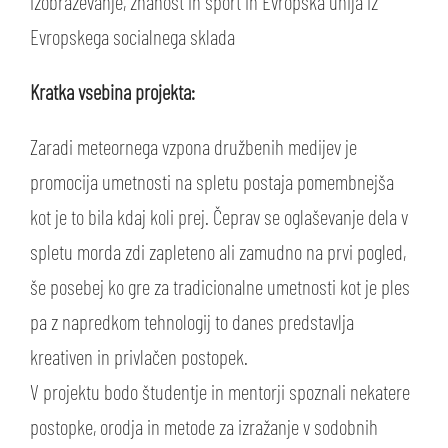
izobraževanje, znanost in šport in Evropska unija iz
Evropskega socialnega sklada
Kratka vsebina projekta:
Zaradi meteornega vzpona družbenih medijev je
promocija umetnosti na spletu postaja pomembnejša
kot je to bila kdaj koli prej. Čeprav se oglaševanje dela v
spletu morda zdi zapleteno ali zamudno na prvi pogled,
še posebej ko gre za tradicionalne umetnosti kot je ples
pa z napredkom tehnologij to danes predstavlja
kreativen in privlačen postopek.
V projektu bodo študentje in mentorji spoznali nekatere
postopke, orodja in metode za izražanje v sodobnih